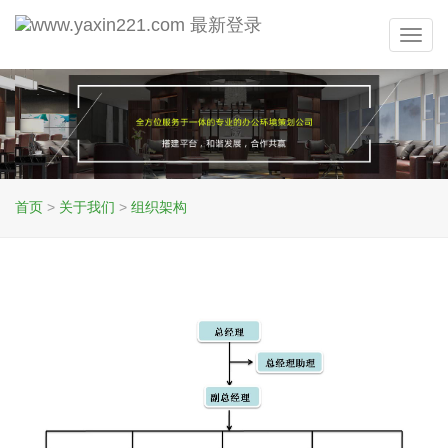
Toggl
navig
首页
>
关于我们
>
组织架构