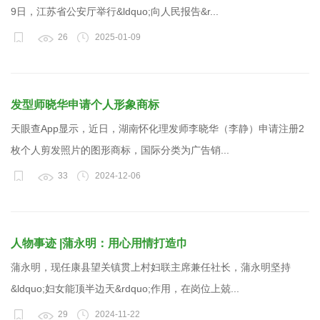
9日，江苏省公安厅举行&ldquo;向人民报告&r...
26
2025-01-09
发型师晓华申请个人形象商标
天眼查App显示，近日，湖南怀化理发师李晓华（李静）申请注册2
枚个人剪发照片的图形商标，国际分类为广告销...
33
2024-12-06
人物事迹 |蒲永明：用心用情打造巾
蒲永明，现任康县望关镇贯上村妇联主席兼任社长，蒲永明坚持
&ldquo;妇女能顶半边天&rdquo;作用，在岗位上兢...
29
2024-11-22